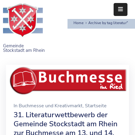
Home
Archive by tag literatur"
STARTSEITE
RATHAUS
Gemeinde
Stockstadt am Rhein
BÜRGERSERVICE
EINRICHTUNGEN
NAHERHOLUNG
FREIZEITEINRICHTUNGEN
In
Buchmesse und Kreativmarkt
‚
Startseite
VEREINE
31. Literaturwettbewerb der
Gemeinde Stockstadt am Rhein
zur Buchmesse am 13. und 14.