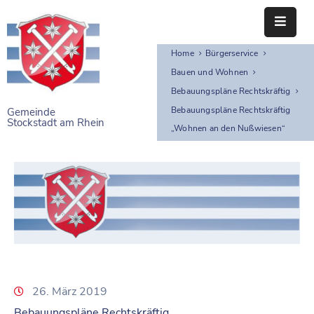
Home
Bürgerservice
STARTSEITE
Bauen und Wohnen
RATHAUS
Bebauungspläne Rechtskräftig
Bebauungspläne Rechtskräftig
Gemeinde
Stockstadt am Rhein
BÜRGERSERVICE
„Wohnen an den Nußwiesen“
EINRICHTUNGEN
NAHERHOLUNG
FREIZEITEINRICHTUNGEN
VEREINE
26. März 2019
Bebauungspläne Rechtskräftig