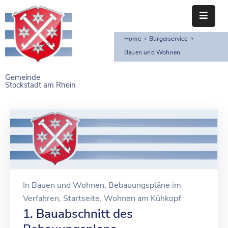
Home
Bürgerservice
STARTSEITE
Bauen und Wohnen
RATHAUS
Gemeinde
Stockstadt am Rhein
BÜRGERSERVICE
EINRICHTUNGEN
NAHERHOLUNG
FREIZEITEINRICHTUNGEN
VEREINE
In
Bauen und Wohnen
‚
Bebauungspläne im
Verfahren
‚
Startseite
‚
Wohnen am Kühkopf
1. Bauabschnitt des