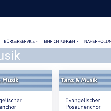
BÜRGERSERVICE
EINRICHTUNGEN
NAHERHOLU
usik
gelischer
Evangelischer
henchor
Posaunenchor