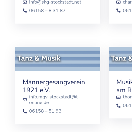
info@skg-stockstadt.net
cha
06158 – 8 31 87
061
Männergesangverein
Musi
1921 e.V.
am R
info.mgv-stockstadt@t-
tho
online.de
061
06158 – 51 93