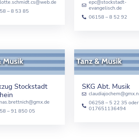
rlotte.schmidt.cs@web.de
epc@stockstadt-
evangelisch.de
58 – 8 53 85
06158 – 8 52 92
kzug Stockstadt
SKG Abt. Musik
hein
claudiajochem@gmx.n
mas.brettnich@gmx.de
06258 – 5 22 35 oder
017651136494
58 – 91 850 05