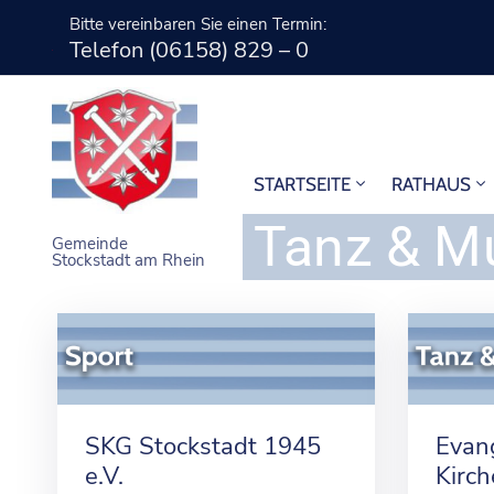
Bitte vereinbaren Sie einen Termin:
Telefon (06158) 829 – 0
STARTSEITE
RATHAUS
Tanz & M
Gemeinde
Stockstadt am Rhein
SKG Stockstadt 1945
Evan
e.V.
Kirc